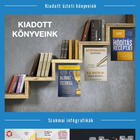
Kiadott üzleti könyveink
Szakmai infógrafikák